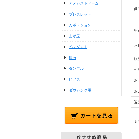
アメジストドーム
商
ブレスレット
カボッション
申
まが玉
不
ペンダント
原石
販
タンブル
引
ピアス
お
ダウジング用
お
返
返