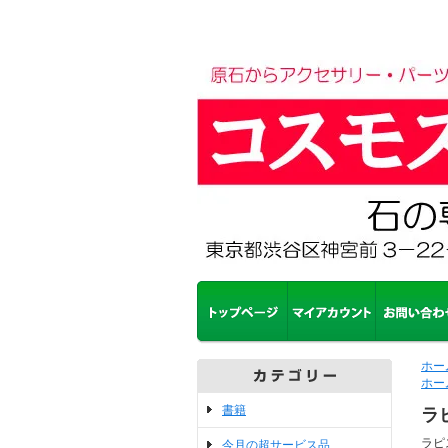
ホー
ホー
書籍
ラ
ラピ
今月の超サービス品