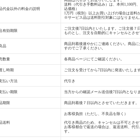
商品は代引きでお送りいたします。
送料（代引き手数料込み）は、本州1,100円、北
品代金以外の料金の説明
込価格）
1万円（税別）以上お買い上げの場合は送料から
※サービス品は送料割引対象にはなりません
ご注文後7日以内といたします。ご注文後７
込有効期限
ものとし、注文を自動的にキャンセルとさせ
商品到着後速やかにご連絡ください。商品に
良品
すのでご了承ください。
売数量
各商品ページにてご確認ください。
渡し時期
ご注文を受けてから7日以内に発送いたしま
支払い方法
代引き
支払い期限
当方からの確認メール送信後7日以内となり
品期限
商品到着後７日以内とさせていただきます。
お客様負担（ただし、不良品を除く）
品送料
代引き商品のため、キャンセルは不可とさせ
お客様都合で返送の場合は、返送送料、代引
す。