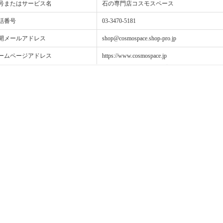
号またはサービス名
石の専門店コスモスペース
話番号
03-3470-5181
開メールアドレス
shop@cosmospace.shop-pro.jp
ームページアドレス
https://www.cosmospace.jp