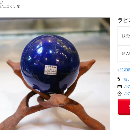
A品
ガニスタン産
ラピ
販売
購入
» 特定
買
こ
こ