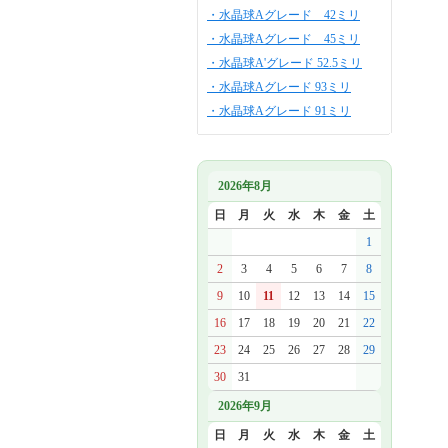
・水晶球Aグレード 42ミリ
・水晶球Aグレード 45ミリ
・水晶球A'グレード 52.5ミリ
・水晶球Aグレード 93ミリ
・水晶球Aグレード 91ミリ
2026年8月
日
月
火
水
木
金
土
1
2
3
4
5
6
7
8
9
10
11
12
13
14
15
16
17
18
19
20
21
22
23
24
25
26
27
28
29
30
31
2026年9月
日
月
火
水
木
金
土