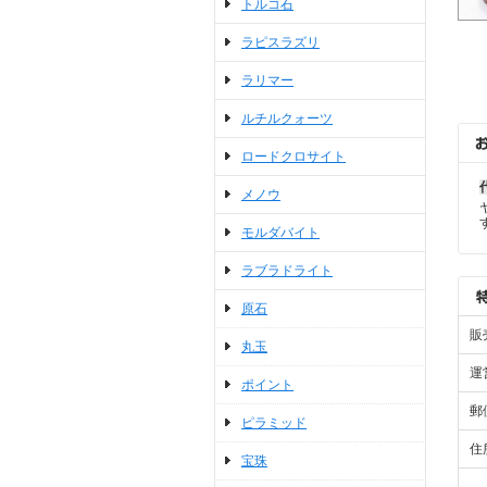
トルコ石
ラピスラズリ
ラリマー
ルチルクォーツ
ロードクロサイト
メノウ
モルダバイト
ラブラドライト
原石
販
丸玉
運
ポイント
郵
ピラミッド
住
宝珠